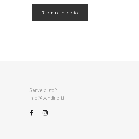
Ritorna al negozio
Serve aiuto?
info@bandinelli.it