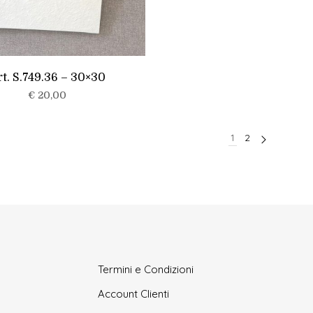
t. S.749.36 – 30×30
€
20,00
1
2
Termini e Condizioni
Account Clienti