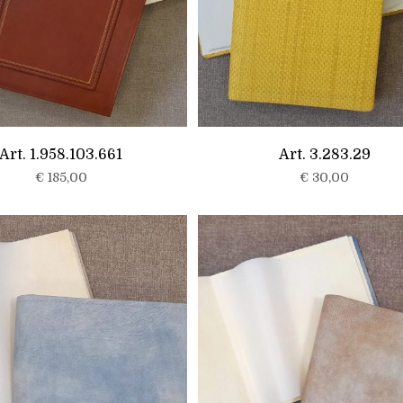
Art. 1.958.103.661
Art. 3.283.29
€
185,00
€
30,00