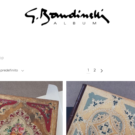
op
1
2
predefinito