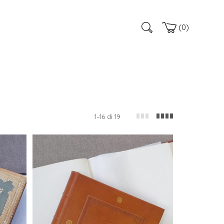
0
1–16 di 19