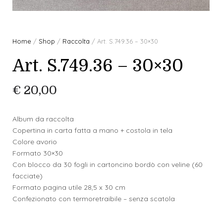
Home
/
Shop
/
Raccolta
/ Art. S.749.36 – 30×30
Art. S.749.36 – 30×30
€
20,00
Album da raccolta
Copertina in carta fatta a mano + costola in tela
Colore avorio
Formato 30×30
Con blocco da 30 fogli in cartoncino bordò con veline (60
facciate)
Formato pagina utile 28,5 x 30 cm
Confezionato con termoretraibile – senza scatola