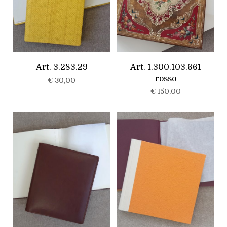
u
a
n
t
i
t
Art. 3.283.29
Art. 1.300.103.661
à
rosso
€
30,00
€
150,00