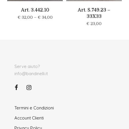
Art. 3.442.10
Art. S.749.23 –
33X33
€
32,00
–
€
34,00
€
23,00
Serve aiuto?
info@bandinelli.it
Termini e Condizioni
Account Clienti
Privacy Policy