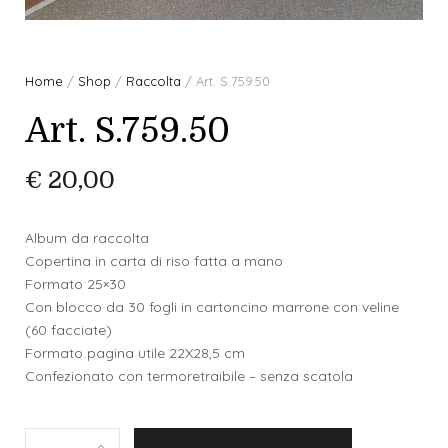
Home
/
Shop
/
Raccolta
/ Art. S.759.50
Art. S.759.50
€
20,00
Album da raccolta
Copertina in carta di riso fatta a mano
Formato 25×30
Con blocco da 30 fogli in cartoncino marrone con veline
(60 facciate)
Formato pagina utile 22X28,5 cm
Confezionato con termoretraibile – senza scatola
A