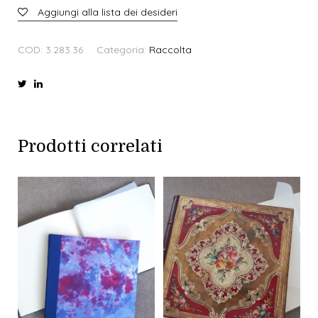
.
Aggiungi alla lista dei desideri
3
.
COD:
3.283.36
Categoria:
Raccolta
2
8
3
.
3
6
Prodotti correlati
q
u
a
n
t
i
t
à