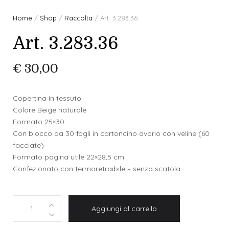
Home
/
Shop
/
Raccolta
/ Art. 3.283.36
Art. 3.283.36
€
30,00
Copertina in tessuto
Colore Beige naturale
Formato 25×30
Con blocco da 30 fogli in cartoncino avorio con veline (60
facciate)
Formato pagina utile 22×28,5 cm
Confezionato con termoretraibile – senza scatola
A
Aggiungi al carrello
r
t