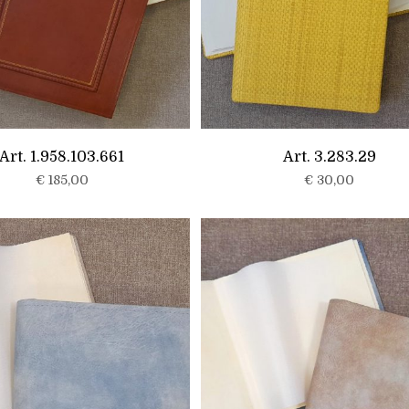
Art. 1.958.103.661
Art. 3.283.29
€
185,00
€
30,00