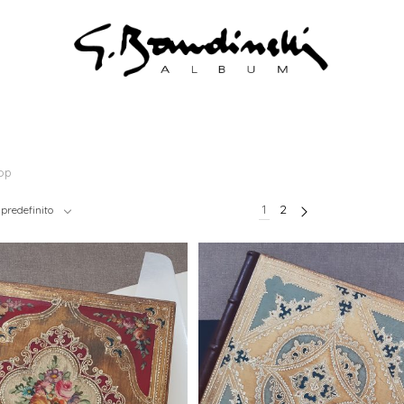
op
1
2
predefinito