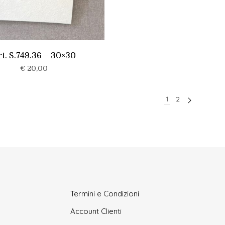
t. S.749.36 – 30×30
€
20,00
1
2
Termini e Condizioni
Account Clienti