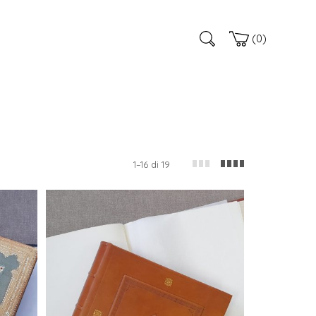
0
1–16 di 19